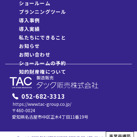
ショールーム
対象となる個人情報
当サイト上で提供して頂くお客様の氏名、住所、メー
プランニングツール
ルアドレス、電話・Fax番号等、お客様個人を特定で
導入事例
きる情報とします。
導入実績
利用について
私たちにできること
当社は、お客様の個人情報を下記の業務ならびに利用
目的の達成に必要な範囲で利用いたします。
お知らせ
お客様に対する営業活動および各種情報の提供のた
お問い合わせ
め
ショールームの予約
お客先様に対する業務遂行上の連絡・対応および管
知的財産権について
理のため
当社の業務に関する代金決済の付随業務のため
当社への就業希望者に対する採用活動のため
第三者への提供・開示について
052-682-3313
当社は、お客様の個人情報についてお客様の同意がな
https://www.tac-group.co.jp/
い限り第三者に開示、提供を致しません。ただし、以
〒460-0024
下に該当する場合はその限りではありません。
愛知県名古屋市中区正木4丁目11番19号
お客様の個人情報の開示について同意いただいてい
る場合
事業再構築
法律または官公庁の要請により開示が必要な場合