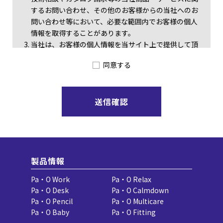
するお問い合わせ、その他のお客様からの当社へのお
問い合わせ等において、必要な範囲内でお客様の個人
情報を取得することがあります。
当社は、お客様の個人情報を当サイト上で提供して頂
いた場合、以下の通り個人情報保護基本方針を定め、
同意する
適切な取り扱いおよび保護をするように努めます。
個人情報の保護に関する法律などの関連法令ならび
に規範を遵守いたします。
適性かつ公平な方法により個人情報を収集いたしま
す。
個人情報を、利用目的を明示して収集し、その目的
の範囲内で利用いたします。
個人情報を、事前に本人の同意を得ることなく第三
者に提供いたしません。
製品情報
個人情報の漏洩・滅失・毀損等を防止するため、必
Pa・O Work
Pa・O Relax
要かつ適切な安全対策を講じます。
Pa・O Desk
Pa・O Calmdown
個人情報に関して、開示、訂正、削除、利用停止等
Pa・O Pencil
Pa・O Multicare
を求められた場合には、合理的な期間、妥当な範囲
Pa・O Baby
Pa・O Fitting
で対応いたします。