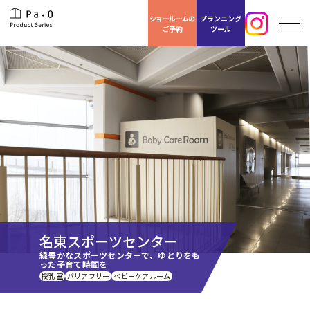
ショールームの
プランニング
ご予約
ツール
名東スポーツセンター
緑豊かなスポーツセンターで、ゆとりをも
った子育て時間を
授乳室
バリアフリー
ベビーケアルーム