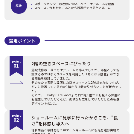
スポーツセンターの改修に伴い、ベビーケアルームを設置
解決
スペースに合わせた、あとから設置ができるケアルーム
選定ポイント
point
2階の空きスペースにぴったり
01
施設改修の一環でのケアルームの導入でしたが、部屋として新
設するのではなくスペースを利用した「あとから設置」ができ
る商品を検討していました。
そのなかで実際に設置した空きスペースは2階だったのですが、
どこに設置しているのか1階からは分かりづらいことが難点でし
た。
そこで、「Baby Care Room」のロゴを1階からも見える位置に
も設置していただくなど、柔軟な対応をしていただけたのも選
定ポイントの1つ。
point
ショールームに見学に行ったからこそ、"良
02
さ"を体感し導入へ
他社商品と検討を行う中で、ショールームにも足を運び実物の