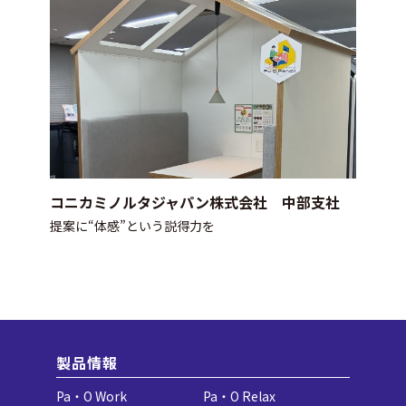
コニカミノルタジャパン株式会社 中部支社
提案に“体感”という説得力を
製品情報
Pa・O Work
Pa・O Relax