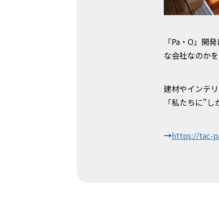
「Pa・O」開
な会社なのかを
建材やインテリ
「私たちに”し
→
https://tac-